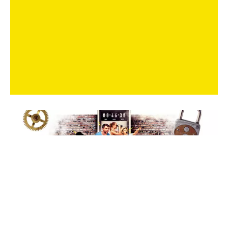
30 % RABATT* AUF DEIN