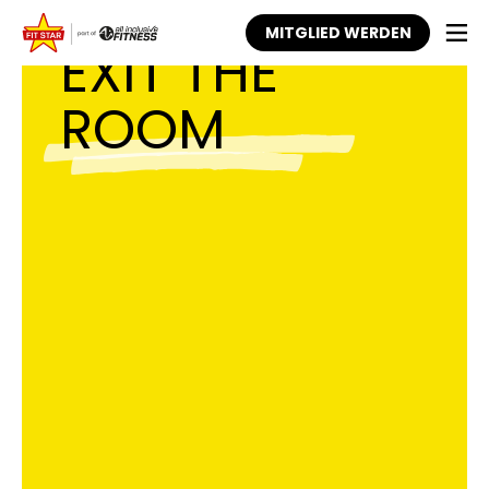
30 % RABATT* AUF DEIN EXIT THE ROOM TICKET
MITGLIED WERDEN
EXIT THE
ROOM